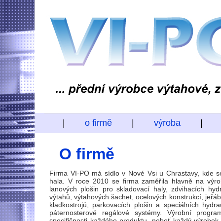
|
o firmě
|
výroba
|
O firmě
Firma VI-PO má sídlo v Nové Vsi u Chrastavy, kde se
hala. V roce 2010 se firma zaměřila hlavně na výro
lanových plošin pro skladovací haly, zdvihacích hydr
výtahů, výtahových šachet, ocelových konstrukcí, jeřáb
kladkostrojů, parkovacích plošin a speciálních hydra
páternosterové regálové systémy. Výrobní progr
specifičnosti každého produktu, neboť každý výrobek ř